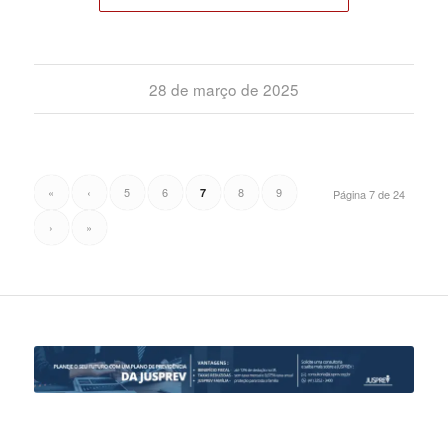
28 de março de 2025
«
‹
5
6
8
9
7
Página 7 de 24
›
»