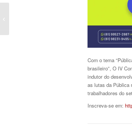
Nota Técnica ANASEG
– PEC 66
Com o tema “Pública
brasileiro”, O IV C
indutor do desenvol
as lutas da Pública
trabalhadores do set
Inscreva-se em:
htt